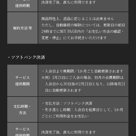
決済完了後、直ちに利用できます
提供時期
商品特性上、返品に応じることは出来ません
ただし、自動継続の解除については、更新日の前日
解約方法 等
24時までにMY PAGE内の「お支払い方法の確認・
変更・停止」にてお手続きいただけます
・ソフトバンク決済
・入会日より無期限／1か月ごと自動更新されます
サービス
※例）1月21日にご入会の場合、初月の会員期限は
提供期間
入会日から30日後の2月21日となり、以降毎月21
日に自動更新されます
・支払方法：ソフトバンク決済
支払時期・
・引き落とし時期：入会日を起算日として、1か月
方法
ごとにご利用料金をお支払い
サービス
決済完了後、直ちに利用できます
提供時期