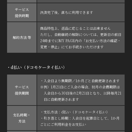
会員登録
ログイン
サービス
決済完了後、直ちに利用できます
提供時期
商品特性上、返品に応じることは出来ません
ただし、自動継続の解除については、更新日の前日
解約方法 等
24時までにMY PAGE内の「お支払い方法の確認・
変更・停止」にてお手続きいただけます
・d払い（ドコモケータイ払い）
・入会日より無期限／1か月ごと自動更新されます
サービス
※例）1月21日にご入会の場合、初月の会員期限は
提供期間
入会日から30日後の2月21日となり、以降毎月21
日に自動更新されます
・支払方法：d払い（ドコモケータイ払い）
支払時期・
・引き落とし時期：入会日を起算日として、1か月
方法
ごとにご利用料金をお支払い