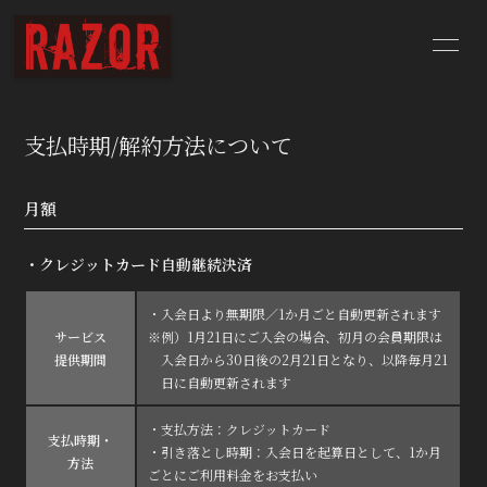
HOME
NEWS
支払時期/解約方法について
SCHEDULE
BIOGRAPHY
月額
DISCOGRAPHY
YouTube
・クレジットカード自動継続決済
CONTACT
BLOG
・入会日より無期限／1か月ごと自動更新されます
Q&A
サービス
※例）1月21日にご入会の場合、初月の会員期限は
提供期間
入会日から30日後の2月21日となり、以降毎月21
日に自動更新されます
・支払方法：クレジットカード
支払時期・
・引き落とし時期：入会日を起算日として、1か月
方法
ごとにご利用料金をお支払い