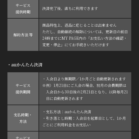
サービス
決済完了後、直ちに利用できます
提供時期
商品特性上、返品に応じることは出来ません
ただし、自動継続の解除については、更新日の前日
解約方法 等
24時までにMY PAGE内の「お支払い方法の確認・
変更・停止」にてお手続きいただけます
・auかんたん決済
・入会日より無期限／1か月ごと自動更新されます
サービス
※例）1月21日にご入会の場合、初月の会員期限は
提供期間
入会日から30日後の2月21日となり、以降毎月21
日に自動更新されます
・支払方法：auかんたん決済
支払時期・
・引き落とし時期：入会日を起算日として、1か月
方法
ごとにご利用料金をお支払い
サービス