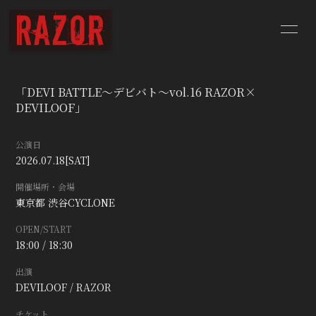
HOME
NEWS
「DEVI BATTLE～デビバト～vol.16 RAZOR×
SCHEDULE
BIOGRAPHY
DEVILOOF」
DISCOGRAPHY
YouTube
公演日
2026.07.18
[SAT]
CONTACT
BLOG
開催場所・会場
東京都
渋谷CYCLONE
Q&A
OPEN/START
18:00 / 18:30
出演
DEVILOOF / RAZOR
チケット