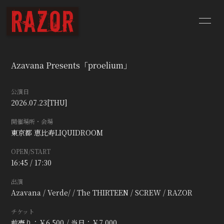
HOME
NEWS
Azavana Presents「proelium」
SCHEDULE
BIOGRAPHY
公演日
DISCOGRAPHY
YouTube
2026.07.23
[THU]
開催場所・会場
CONTACT
BLOG
東京都
恵比寿LIQUIDROOM
OPEN/START
Q&A
16:45 / 17:30
出演
Azavana / Verde/ / The THIRTEEN / SCREW / RAZOR
チケット
前売り：￥6,500
当日：￥7,000