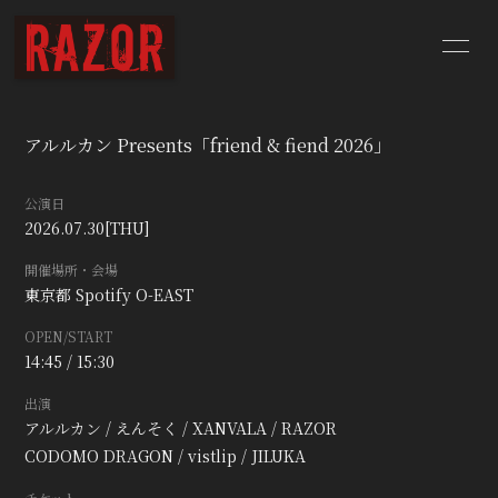
HOME
NEWS
アルルカン Presents「friend & fiend 2026」
SCHEDULE
BIOGRAPHY
公演日
DISCOGRAPHY
YouTube
2026.07.30
[THU]
開催場所・会場
CONTACT
BLOG
東京都
Spotify O-EAST
OPEN/START
Q&A
14:45 / 15:30
出演
アルルカン / えんそく / XANVALA / RAZOR
CODOMO DRAGON / vistlip / JILUKA
チケット