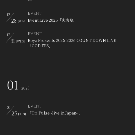
会員登録
ログイン
EVENT
12
28
Event Live 2025「火炎瓶」
[SUN]
EVENT
12
31
Royz Presents 2025-2026 COUNT DOWN LIVE
[WED]
「GOD FES」
01
2026
EVENT
01
25
「Tri:Pulse -live in Japan- 」
[SUN]