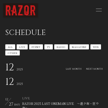
HOME
NEWS
SCHEDULE
SCHEDULE
BIOGRAPHY
ALL
LIVE
EVENT
TV
RADIO
MAGAZINE
WEB
DISCOGRAPHY
YouTube
OTHER
CONTACT
BLOG
12
LAST MONTH
NEXT MONTH
2025
Q&A
12
2025
LIVE
12
27
RAZOR 2025 LAST ONEMAN LIVE 〜逝ク年・狂ウ
[SAT]
年〜