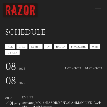
HOME
NEWS
SCHEDULE
SCHEDULE
BIOGRAPHY
ALL
LIVE
EVENT
TV
RADIO
MAGAZINE
WEB
DISCOGRAPHY
YouTube
OTHER
CONTACT
BLOG
08
LAST MONTH
NEXT MONTH
2026
Q&A
08
2026
EVENT
08
01
Azavana/ダウト/RAZOR/XANVALA 4MAN LIVE「二十
[SAT]
討ち」 <仙台darwin>