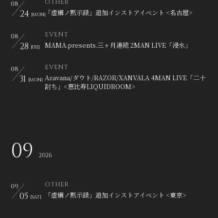
OTHER
08
24
「虚構ノ黙示録」追加インストアイベント <名古屋>
[MON]
EVENT
08
28
MAMA.presents.三ヶ月連続 2MAN LIVE「浸水」
[FRI]
EVENT
08
31
Azavana/ダウト/RAZOR/XANVALA 4MAN LIVE「二十
[MON]
討ち」<恵比寿LIQUIDROOM>
09
2026
OTHER
09
05
「虚構ノ黙示録」追加インストアイベント <東京>
[SAT]
LIVE